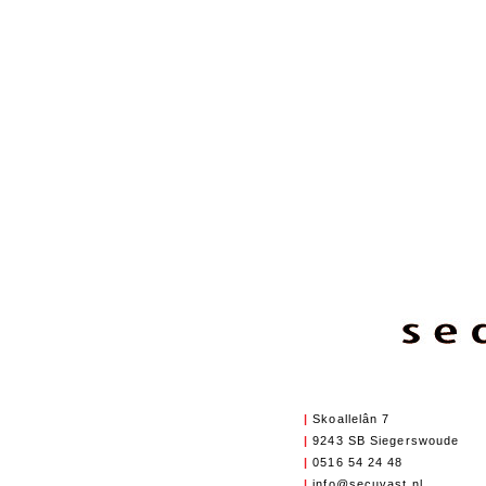
|
Skoallelân 7
|
9243 SB Siegerswoude
|
0516 54 24 48
|
info@secuvast.nl